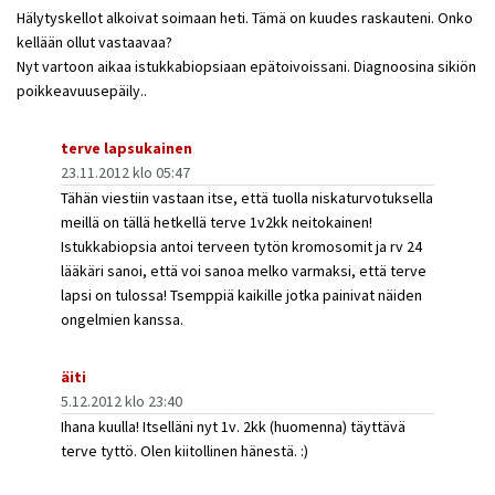
Hälytyskellot alkoivat soimaan heti. Tämä on kuudes raskauteni. Onko
kellään ollut vastaavaa?
Nyt vartoon aikaa istukkabiopsiaan epätoivoissani. Diagnoosina sikiön
poikkeavuusepäily..
terve lapsukainen
23.11.2012 klo 05:47
Tähän viestiin vastaan itse, että tuolla niskaturvotuksella
meillä on tällä hetkellä terve 1v2kk neitokainen!
Istukkabiopsia antoi terveen tytön kromosomit ja rv 24
lääkäri sanoi, että voi sanoa melko varmaksi, että terve
lapsi on tulossa! Tsemppiä kaikille jotka painivat näiden
ongelmien kanssa.
äiti
5.12.2012 klo 23:40
Ihana kuulla! Itselläni nyt 1v. 2kk (huomenna) täyttävä
terve tyttö. Olen kiitollinen hänestä. :)