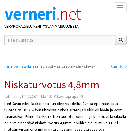
verneri
.net
Naviga
VERKKOPALVELU KEHITYSVAMMAISUUDESTA
hakusana(t)
*
Olet
Kuuntele
Etusivu
»
Keskustelu
»
Avoimet keskustelupalstat
täällä
Niskaturvotus 4,8mm
Lähettänyt 11.3.2011 klo 19:10 käyttäjä apua!!!
Hei! Kävin eilen lääkärissä kun olen vuodellut 2vkoa epämääräistä
vuotoa rv 10+2. Kävin ultrassa 2 vkoa sitten ja kaikki oli hyvin ja vkot
täsmäsivät. Eilinen lääkäri sitten pudotti pommin ja kertoi, että sikiöllä
on silmin nähtävä niskaturvotus 4,8mm ja viikkoja olisi muka 11, eli
melkein viikon enemmän mitä aikasemmassa ultrassa oli?