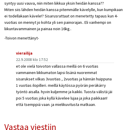
syntyy uusi vauva, niin miten liikkua yksin heidän kanssa??
Miten siis lähden heidän kanssa pitemmälle kävelylle, kun kumpikaan
ei todellakaan kävele!? Sisarusrattaat on menetetty tapaus kun 4-
vuotias on mennyt jo kohta yli sen painorajan.. Eli vanhempi on
liikuntavammainen ja painaa noin 16kg..
-Toivon menettänyt-
vierailija
22.9.2008 klo 17:52
et ole vielä toivoton vallassa meillä on 6 vuotias
vammainen liikkumaton lapsi lisänä nuoremmat
sisarukset vilkas 3vuotias , 2vuotias ja hännän huippuna
1 vuotias ilopilleri. meillä käytössa pyörän peräkärry
työntö aisalla. hyvin kuljemme ja kaikki. Tuosta välistä jäi
poi 5 vuotias joka kyllä kävelee lujaa ja joka paikkaan!
että tsemppiä vaan. ja mielikuvitusta matkaan.
Vastaa viestiin