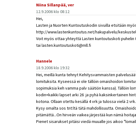
Niina Sillanpää, ver
12.9.2006 klo 08:12
Hei,
Lasten ja Nuorten Kuntoutuskodin sivuilla etsitään myö
http://www.lastenkuntoutus.net/hakupalvelu/keskust
Voit myös ottaa yhteyttä Lasten kuntoutuskoti puhelin
tai lasten.kuntoutuskoti@mll.fi
Hannele
18.9.2006 klo 19:32
Hei, meillä kunta tehnyt Kehitysvammaisten palvelusä
lomituksita. Kyseessä ei ole tällöin omaishoidon lomitus
sopimuksia keh vamma palv säätiön kanssa). Tällöin lomit
kodin+kaikki lapset arki 26  ja pyhä kaksinkertainen hin
kotona. Ollaan otettu kesällä 4 vrk ja tulossa vielä 2 vr
Kysy omalta sos tnt:ltä tätä mahdollisuutta. Omaishoid
pitämättä...On hirveän vaikea järjestää kun nämä hoitajat
Pienet sisarukset pitäisi viedä muualle jos aikoo "lomaill