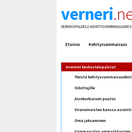
verneri
.ne
VERKKOPALVELU KEHITYSVAMMAISUUDES
Etusivu
Kehitysvammaisuus
Avoimet keskustelupalstat
Yleistä kehitysvammaisuudes
Odottajille
Aivokurkiaisen puutos
Viranomaisten kanssa asiointi
Oma jaksaminen
Vammaisalan ammattilaisten