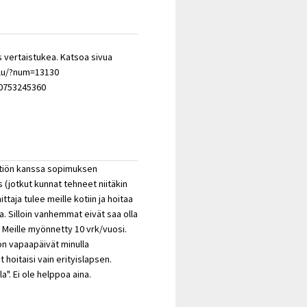
s vertaistukea. Katsoa sivua
elu/?num=13130
 0753245360
ätiön kanssa sopimuksen
 (jotkut kunnat tehneet niitäkin
taja tulee meille kotiin ja hoitaa
ta. Silloin vanhemmat eivät saa olla
k. Meille myönnetty 10 vrk/vuosi.
on vapaapäivät minulla
 hoitaisi vain erityislapsen.
a". Ei ole helppoa aina.