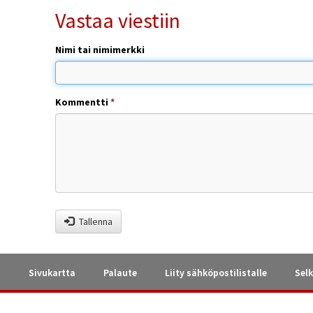
Vastaa viestiin
Nimi tai nimimerkki
Kommentti
*
Tallenna
a
Sivukartta
Palaute
Liity sähköpostilistalle
Selk