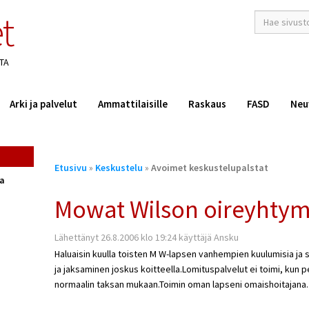
t
hakusana(t)
*
TA
Arki ja palvelut
Ammattilaisille
Raskaus
FASD
Neu
Olet
Etusivu
»
Keskustelu
»
Avoimet keskustelupalstat
täällä
ta
Mowat Wilson oireyhtym
Lähettänyt 26.8.2006 klo 19:24 käyttäjä Ansku
Haluaisin kuulla toisten M W-lapsen vanhempien kuulumisia ja 
ja jaksaminen joskus koitteella.Lomituspalvelut ei toimi, kun 
normaalin taksan mukaan.Toimin oman lapseni omaishoitajana.