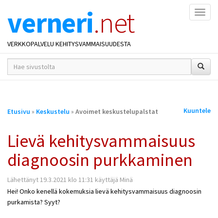
verneri
.net
Naviga
VERKKOPALVELU KEHITYSVAMMAISUUDESTA
hakusana(t)
*
Olet
Kuuntele
Etusivu
»
Keskustelu
»
Avoimet keskustelupalstat
täällä
Lievä kehitysvammaisuus
diagnoosin purkkaminen
Lähettänyt 19.3.2021 klo 11:31 käyttäjä Minä
Hei! Onko kenellä kokemuksia lievä kehitysvammaisuus diagnoosin
purkamista? Syyt?