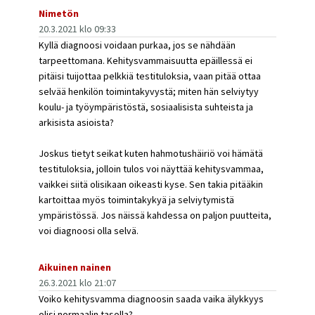
Nimetön
20.3.2021 klo 09:33
Kyllä diagnoosi voidaan purkaa, jos se nähdään
tarpeettomana. Kehitysvammaisuutta epäillessä ei
pitäisi tuijottaa pelkkiä testituloksia, vaan pitää ottaa
selvää henkilön toimintakyvystä; miten hän selviytyy
koulu- ja työympäristöstä, sosiaalisista suhteista ja
arkisista asioista?
Joskus tietyt seikat kuten hahmotushäiriö voi hämätä
testituloksia, jolloin tulos voi näyttää kehitysvammaa,
vaikkei siitä olisikaan oikeasti kyse. Sen takia pitääkin
kartoittaa myös toimintakykyä ja selviytymistä
ympäristössä. Jos näissä kahdessa on paljon puutteita,
voi diagnoosi olla selvä.
Aikuinen nainen
26.3.2021 klo 21:07
Voiko kehitysvamma diagnoosin saada vaika älykkyys
olisi normaalin tasolla?