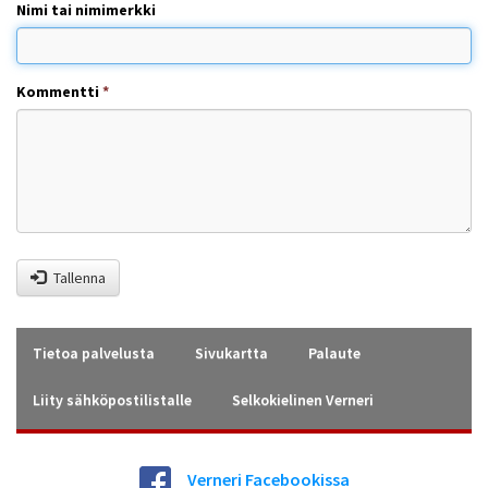
Nimi tai nimimerkki
Kommentti
*
Tallenna
Tietoa palvelusta
Sivukartta
Palaute
Liity sähköpostilistalle
Selkokielinen Verneri
Verneri Facebookissa