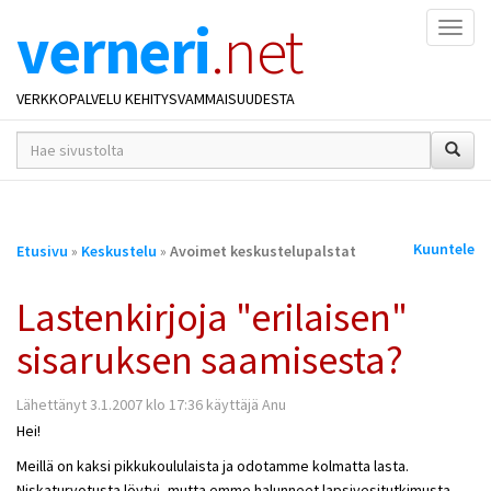
verneri
.net
Naviga
VERKKOPALVELU KEHITYSVAMMAISUUDESTA
hakusana(t)
*
Olet
Kuuntele
Etusivu
»
Keskustelu
»
Avoimet keskustelupalstat
täällä
Lastenkirjoja "erilaisen"
sisaruksen saamisesta?
Lähettänyt 3.1.2007 klo 17:36 käyttäjä Anu
Hei!
Meillä on kaksi pikkukoululaista ja odotamme kolmatta lasta.
Niskaturvotusta löytyi, mutta emme halunneet lapsivesitutkimusta.