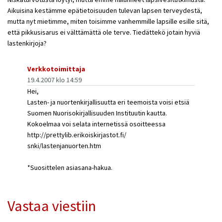
Aikuisina kestämme epätietoisuuden tulevan lapsen terveydestä,
mutta nyt mietimme, miten toisimme vanhemmille lapsille esille sitä,
että pikkusisarus ei välttämättä ole terve. Tiedättekö jotain hyviä
lastenkirjoja?
Verkkotoimittaja
19.4.2007 klo 14:59
Hei,
Lasten- ja nuortenkirjallisuutta eri teemoista voisi etsiä
Suomen Nuorisokirjallisuuden Instituutin kautta.
Kokoelmaa voi selata internetissä osoitteessa
http://prettylib.erikoiskirjastot.fi/
snki/lastenjanuorten.htm
*Suosittelen asiasana-hakua.
Vastaa viestiin