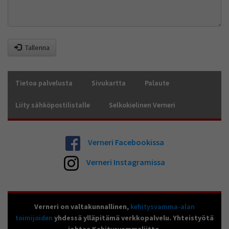
Tallenna
Tietoa palvelusta
Sivukartta
Palaute
Liity sähköpostilistalle
Selkokielinen Verneri
Verneri Facebookissa
Verneri Instagramissa
Verneri on valtakunnallinen,
kehitysvamma-alan
toimijoiden
yhdessä ylläpitämä verkkopalvelu. Yhteistyötä