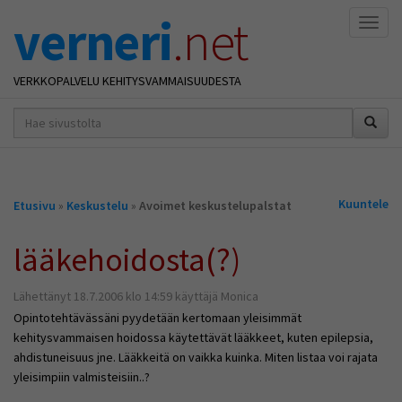
verneri
.net
Naviga
VERKKOPALVELU KEHITYSVAMMAISUUDESTA
hakusana(t)
*
Olet
Kuuntele
Etusivu
»
Keskustelu
»
Avoimet keskustelupalstat
täällä
lääkehoidosta(?)
Lähettänyt 18.7.2006 klo 14:59 käyttäjä Monica
Opintotehtävässäni pyydetään kertomaan yleisimmät
kehitysvammaisen hoidossa käytettävät lääkkeet, kuten epilepsia,
ahdistuneisuus jne. Lääkkeitä on vaikka kuinka. Miten listaa voi rajata
yleisimpiin valmisteisiin..?