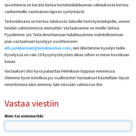
tavoitteena on kerätä tietoa hoitohenkilökunnan valmiuksista kertoa
vanhemmille vammaisen lapsen syntymästä.
Tarkoituksena on kertoa tuloksista tuleville hoitotyöntekijöille, ennen
heidän valmistumista ammattiin. Vastauksenne on meille tärkeä.
Pyydämme siis Teitä ilmoittamaan halukkuutenne mahdollisimman
pian vastaamaan kyselyyn osoitteeseen
elli.junkkarinen@windowslive.com
, niin lähetämme kyselyn teille.
Kyselyssä on vain 10 kysymystä joten aikaa siihen ei mene kovinkaan
kauaa.
Vastaukset olisi hyvä palauttaa helmikuun loppuun mennessä.
Olemme hyvin kiitollisia jos osallistutte! Vastaukset käsitellään täysin
nimettöminä eikä nimenny tule missään vaiheesse ilmi.
Vastaa viestiin
Nimi tai nimimerkki