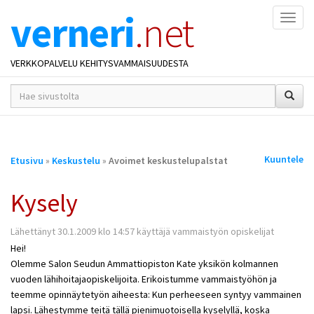
verneri
.net
Naviga
VERKKOPALVELU KEHITYSVAMMAISUUDESTA
hakusana(t)
*
Olet
Kuuntele
Etusivu
»
Keskustelu
»
Avoimet keskustelupalstat
täällä
Kysely
Lähettänyt 30.1.2009 klo 14:57 käyttäjä vammaistyön opiskelijat
Hei!
Olemme Salon Seudun Ammattiopiston Kate yksikön kolmannen
vuoden lähihoitajaopiskelijoita. Erikoistumme vammaistyöhön ja
teemme opinnäytetyön aiheesta: Kun perheeseen syntyy vammainen
lapsi. Lähestymme teitä tällä pienimuotoisella kyselyllä, koska