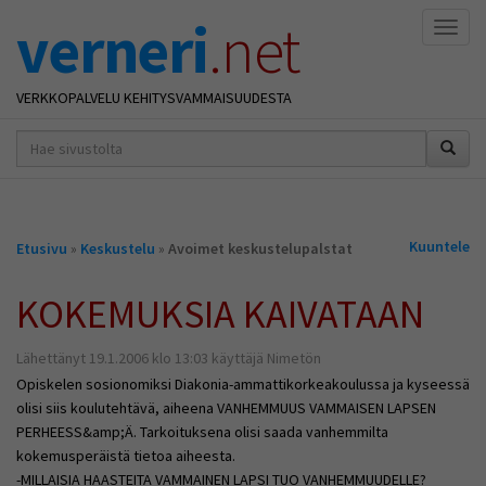
verneri
.net
Naviga
VERKKOPALVELU KEHITYSVAMMAISUUDESTA
hakusana(t)
*
Olet
Kuuntele
Etusivu
»
Keskustelu
»
Avoimet keskustelupalstat
täällä
KOKEMUKSIA KAIVATAAN
Lähettänyt 19.1.2006 klo 13:03 käyttäjä Nimetön
Opiskelen sosionomiksi Diakonia-ammattikorkeakoulussa ja kyseessä
olisi siis koulutehtävä, aiheena VANHEMMUUS VAMMAISEN LAPSEN
PERHEESS&amp;Ä. Tarkoituksena olisi saada vanhemmilta
kokemusperäistä tietoa aiheesta.
-MILLAISIA HAASTEITA VAMMAINEN LAPSI TUO VANHEMMUUDELLE?