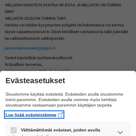
-MILLAISIA HAASTEITA KOHTAA ARJESSA JA MILLAISTA ON TOIMIVA
ARKI?
-MILLAISTA OLISI/ON TOIMIVA TUKI?
Vastata voi näiden kysymysten pohjalta tai kokemuksia voi kertoa
täysin vapaamuotoisesti. Olisin kiitollinen vastauksista tälle palstalle
tai vaihtoehtoisesti sähköpostiin:
jasminakinnunen@jippii.fi
Tiedot käsitellään luottamuksellisesti.
Ystävällisin terveisin,
Jasmina Kinnunen, DIAK, Pieksämäki
Evästeasetukset
Kuutar73
20.3.2006 klo 21:49
Sivustomme käyttää evästeitä. Evästeiden avulla sivustomme
toimii paremmin. Evästeiden avulla voimme myös kehittää
Vastaan samoin kuin CP-tehtävän tekijöillekin... Mutta
sivustoamme vastaamaan paremmin käyttäjien tarpeita.
toivottavasti saatte tietenkin myös sähköpostia!
Lue lisää evästeistämme
Olette varmaankin tehtävänne jo tehneet... mutta:
Välttämättömät evästeet, joiden avulla
Myös netissä ja alan lehdissä on paljon artikkeleita