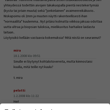
yhteydessä todettiin aivojen takakuopalla pientä nestekertymää
(kysta tai jotain muuta) sekä "jonkinlainen" avaimenreikäkuvio..
Niskapoimu oli 2mm ja muuten näytti rakenteellisesti ihan
"normaalilta" kuulemma.. Nyt pitäisi kolmatta viikkoa jaksaa odottaa
uutta ultraa ja biopsian tuloksia, mielikuvitus harhailee laidasta
laitaan..
Löytyisikö kellään vastaavia kokemuksia? Mitä niistä on seurannut?
mira
18.1.2008 klo 09:51
Sinulle ei löytynyt kohtalotovereita, mutta kiinnostaisi
kuulla, mitä teille nyt kuulu?
t. mira
pelotti
1.2.2008 klo 11:22
Hei!