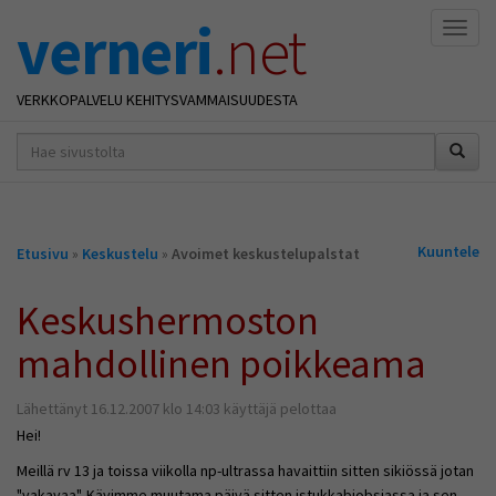
verneri
.net
Naviga
VERKKOPALVELU KEHITYSVAMMAISUUDESTA
hakusana(t)
*
Olet
Kuuntele
Etusivu
»
Keskustelu
»
Avoimet keskustelupalstat
täällä
Keskushermoston
mahdollinen poikkeama
Lähettänyt 16.12.2007 klo 14:03 käyttäjä pelottaa
Hei!
Meillä rv 13 ja toissa viikolla np-ultrassa havaittiin sitten sikiössä jotan
"vakavaa". Kävimme muutama päivä sitten istukkabiobsiassa ja sen