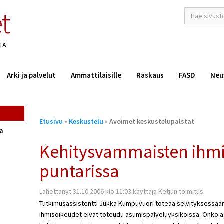
t
hakusana(t)
*
TA
Arki ja palvelut
Ammattilaisille
Raskaus
FASD
Neu
Olet
Etusivu
»
Keskustelu
»
Avoimet keskustelupalstat
täällä
ta
Kehitysvammaisten ihm
puntarissa
Lähettänyt 31.10.2006 klo 11:03 käyttäjä Ketjun toimitus
Tutkimusassistentti Jukka Kumpuvuori toteaa selvityksessää
ihmisoikeudet eivät toteudu asumispalveluyksiköissä. Onko as