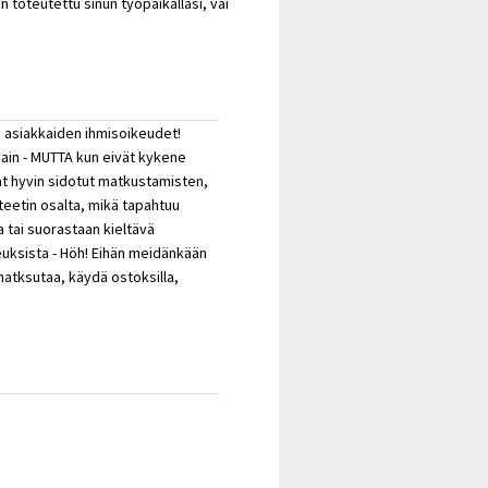
toteutettu sinun työpaikallasi, vai
 asiakkaiden ihmisoikeudet!
vain - MUTTA kun eivät kykene
at hyvin sidotut matkustamisten,
iteetin osalta, mikä tapahtuu
 tai suorastaan kieltävä
uksista - Höh! Eihän meidänkään
matksutaa, käydä ostoksilla,