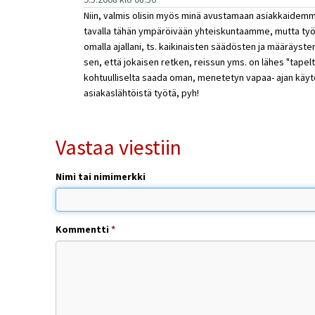
Niin, valmis olisin myös minä avustamaan asiakkaidemme
tavalla tähän ympäröivään yhteiskuntaamme, mutta työ
omalla ajallani, ts. kaikinaisten säädösten ja määräysten
sen, että jokaisen retken, reissun yms. on lähes "tapelt
kohtuulliselta saada oman, menetetyn vapaa- ajan käytö
asiakaslähtöistä työtä, pyh!
Vastaa viestiin
Nimi tai nimimerkki
Kommentti
*