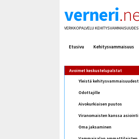
verneri
.ne
VERKKOPALVELU KEHITYSVAMMAISUUDES
Etusivu
Kehitysvammaisuus
Avoimet keskustelupalstat
Yleistä kehitysvammaisuudes
Odottajille
Aivokurkiaisen puutos
Viranomaisten kanssa asiointi
Oma jaksaminen
Vammaisalan ammattilaisten