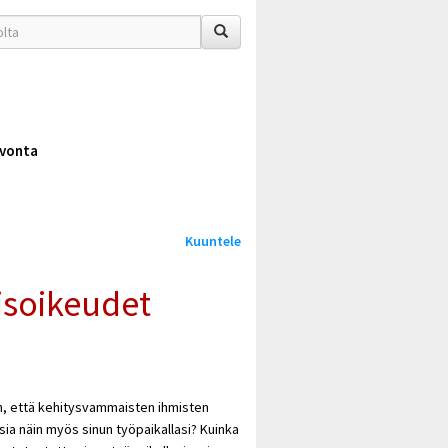
vonta
Kuuntele
isoikeudet
n, että kehitysvammaisten ihmisten
ia näin myös sinun työpaikallasi? Kuinka