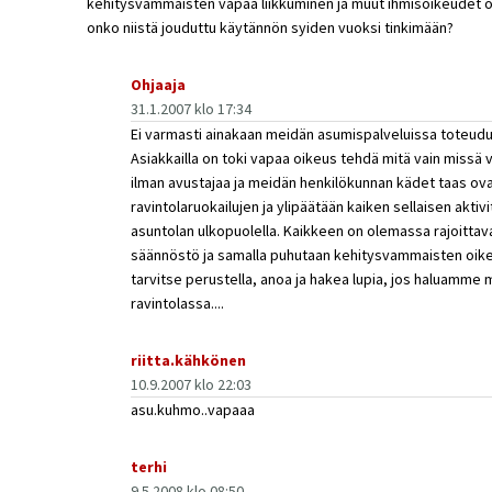
kehitysvammaisten vapaa liikkuminen ja muut ihmisoikeudet on 
onko niistä jouduttu käytännön syiden vuoksi tinkimään?
Ohjaaja
31.1.2007 klo 17:34
Ei varmasti ainakaan meidän asumispalveluissa toteudu
Asiakkailla on toki vapaa oikeus tehdä mitä vain missä 
ilman avustajaa ja meidän henkilökunnan kädet taas ov
ravintolaruokailujen ja ylipäätään kaiken sellaisen aktiv
asuntolan ulkopuolella. Kaikkeen on olemassa rajoittava
säännöstö ja samalla puhutaan kehitysvammaisten oike
tarvitse perustella, anoa ja hakea lupia, jos haluamme 
ravintolassa....
riitta.kähkönen
10.9.2007 klo 22:03
asu.kuhmo..vapaaa
terhi
9.5.2008 klo 08:50