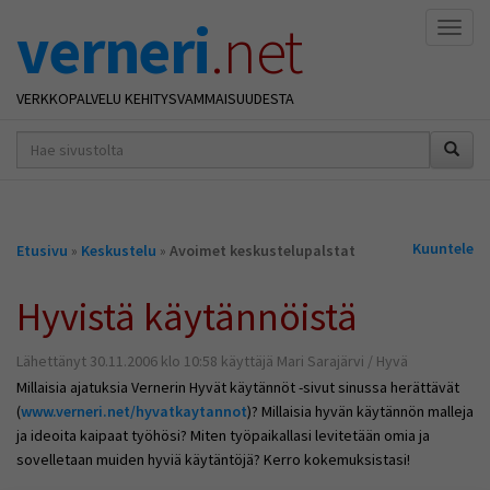
verneri
.net
Naviga
VERKKOPALVELU KEHITYSVAMMAISUUDESTA
hakusana(t)
*
Olet
Kuuntele
Etusivu
»
Keskustelu
»
Avoimet keskustelupalstat
täällä
Hyvistä käytännöistä
Lähettänyt 30.11.2006 klo 10:58 käyttäjä Mari Sarajärvi / Hyvä
Millaisia ajatuksia Vernerin Hyvät käytännöt -sivut sinussa herättävät
(
www.verneri.net/hyvatkaytannot
)? Millaisia hyvän käytännön malleja
ja ideoita kaipaat työhösi? Miten työpaikallasi levitetään omia ja
sovelletaan muiden hyviä käytäntöjä? Kerro kokemuksistasi!