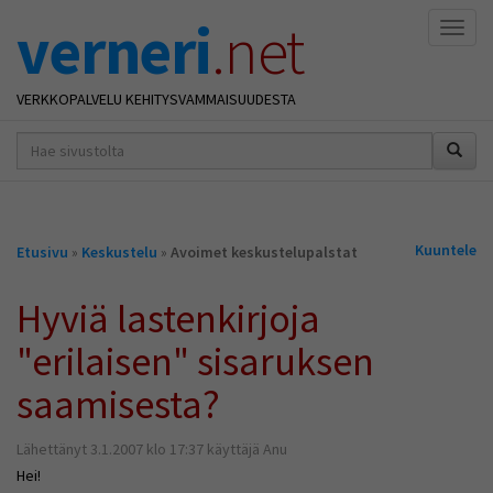
verneri
.net
Naviga
VERKKOPALVELU KEHITYSVAMMAISUUDESTA
hakusana(t)
*
Olet
Kuuntele
Etusivu
»
Keskustelu
»
Avoimet keskustelupalstat
täällä
Hyviä lastenkirjoja
"erilaisen" sisaruksen
saamisesta?
Lähettänyt 3.1.2007 klo 17:37 käyttäjä Anu
Hei!