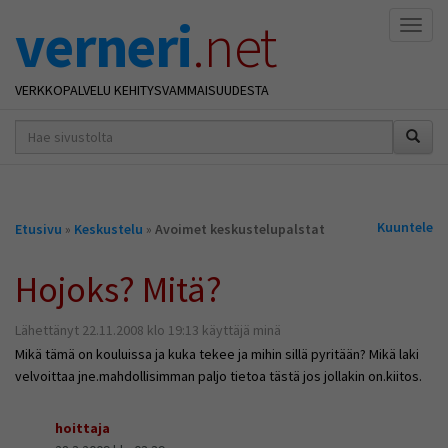
verneri
.net
Naviga
VERKKOPALVELU KEHITYSVAMMAISUUDESTA
hakusana(t)
*
Olet
Kuuntele
Etusivu
»
Keskustelu
»
Avoimet keskustelupalstat
täällä
Hojoks? Mitä?
Lähettänyt 22.11.2008 klo 19:13 käyttäjä minä
Mikä tämä on kouluissa ja kuka tekee ja mihin sillä pyritään? Mikä laki
velvoittaa jne.mahdollisimman paljo tietoa tästä jos jollakin on.kiitos.
hoittaja