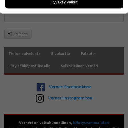
Hyväksy valitut
kävijämääristä ja siitä, mitä sivuja käytetään ja miten
sivuilla liikutaan. Emme kuitenkaan kerää
henkilötietoja kuten nimiä, eikä tietoja voi yhdistää
yksittäiseen käyttäjään.
Voit valita, hyväksytkö näiden evästeiden käytön.
Tallenna
Tietoa palvelusta
Sivukartta
Palaute
Liity sähköpostilistalle
Selkokielinen Verneri
Verneri Facebookissa
Verneri Instagramissa
Verneri on valtakunnallinen,
kehitysvamma-alan