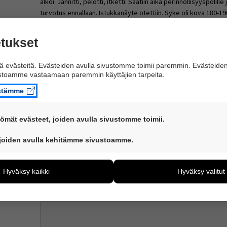
alkoi. Jännitti, pelotti, itketti. Saatiin aika perinnöllisyyspolill
turvotus ennallaan. Istukkanäyte otettiin. Syke oli kova 180-19
Seuraavassa ultrassa kahden viikon päästä niskaturvotus laske
kokonaan. Sykkeet normaalit. Trisomiat ja kromosomi tulokset tul
tukset
onnesta taas hetken sekaisin ja huojentuneita.. Kunnes lääkäri 
muistutteli rakenneultrasta rv 21+4 ja mahdollisesta keskeyttä
 evästeitä. Evästeiden avulla sivustomme toimii paremmin. Evästeide
Kehoitti miettimään tätä vaihtoehtoa. Kerrottiin että nyt ollaan
ustoamme vastaamaan paremmin käyttäjien tarpeita.
Lääkäri kertoi että joskus näin suuri niskaturvoke voi ohimene
kromosomisairaudesta, sydänviasta tai jostain LAAJA-ALAISE
istämme
se tarkoittaa?
ömät evästeet, joiden avulla sivustomme toimii.
Vastaa viestiin
ovat aina käytössä, jotta sivustoamme voi käyttää sujuvasti ja tu
 joiden avulla kehitämme sivustoamme.
Nimi tai nimimerkki
iden avulla keräämme tietoa, miten sivustoamme käytetään. Tie
ää sivustoamme vastaamaan paremmin käyttäjien tarpeita. Tiet
Hyväksy kaikki
Hyväksy valitut
ijämääristä ja siitä, mitä sivuja käytetään ja miten sivuilla liik
ä henkilötietoja kuten nimiä, eikä tietoja voi yhdistää yksittäis
Kommentti
*
yväksytkö näiden evästeiden käytön.