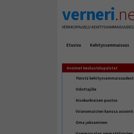
verneri
.ne
VERKKOPALVELU KEHITYSVAMMAISUUDES
Etusivu
Kehitysvammaisuus
Avoimet keskustelupalstat
Yleistä kehitysvammaisuudes
Odottajille
Aivokurkiaisen puutos
Viranomaisten kanssa asiointi
Oma jaksaminen
Vammaisalan ammattilaisten