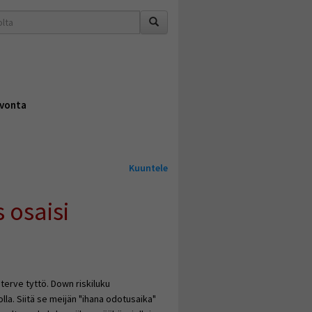
vonta
Kuuntele
 osaisi
 terve tyttö. Down riskiluku
olla. Siitä se meijän "ihana odotusaika"