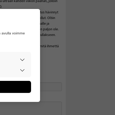
e ja ultraan kahden viikon päähän, jolloin
0.
nut 2.3 ja vartalolta turvotus hävinnyt
ivat ja niissä ei mitään ollut. Oltiin
palautteli meitä maan pinnalle ja
misestä että aikaa ei sitten paljon ole.
n avulla voimme
 ajatuksella tulee mitä on tullakseen.
vänäkin olla merkki
STA OIREYHTYMÄSTÄ(?????)mitä ihmettä
rvallisesti.
don avulla
oa kerätään
utaan. Emme
een käyttäjään.