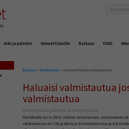
t
hakusana(t)
*
TA
Arki ja palvelut
Ammattilaisille
Raskaus
FASD
Neu
Olet
Etusivu
»
Keskustelu
»
Avoimet keskustelupalstat
täällä
ta
Haluaisi valmistautua jos
valmistautua
Lähettänyt 10.12.2013 klo 22:24 käyttäjä Suvi
Hei! Minulla nyt rv 20+5. Odotan toista lastani, ensimmäinen oli
verikokeessa oli 1:58 ja ultrassa 9.0 niskaturvotus ja 4,6 vartal