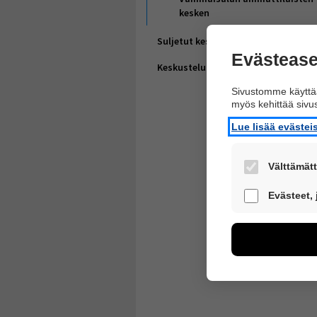
kesken
Suljetut keskustelupalstat
Evästease
Keskustelupalstan periaatteet
Sivustomme käyttää
myös kehittää siv
Lue lisää eväste
Välttämätt
Nämä evästeet 
Evästeet,
Näiden eväste
voimme kehitt
esimerkiksi käv
kuitenkaan kerä
Voit valita, h