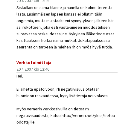
20.4.2007 klo 12:19
Siskollani on sama tilanne ja hänellä on kolme tervettä
lasta. Ensimmäisen lapsen kanssa ei ollut mitään
ongelmia, mutta muistaakseni synnytyksen jälkeen hän
sai rokotteen, joka esti vasta-aineen muodostuksen
suraavassa raskaudessa jne. Nykyinen lääketiede osaa
käsittääkseni hoitaa nämä mutkat. Jokatapauksessa
seuranta on tarpeen ja miehen rh on myös hyvä tutkia.
Verkkotoimittaja
20.4.2007 klo 12:46
Hei,
Ei aihetta epätoivoon, rh negatiivisuus otetaan
huomioon raskaudessa, kysy lisätietoja neuvolasta.
Myös Vernerin verkkosivuilla on tietoa rh
negatiivisuudesta, katso http://verneri.net/yleis/tietoa-
odottajille