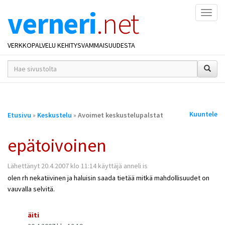
verneri
.net
Naviga
VERKKOPALVELU KEHITYSVAMMAISUUDESTA
hakusana(t)
*
Olet
Kuuntele
Etusivu
»
Keskustelu
»
Avoimet keskustelupalstat
täällä
epätoivoinen
Lähettänyt 20.4.2007 klo 11:14 käyttäjä anneli is
olen rh nekatiivinen ja haluisin saada tietää mitkä mahdollisuudet on
vauvalla selvitä.
äiti