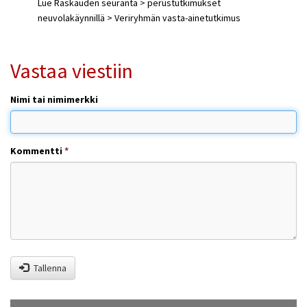
Lue Raskauden seuranta > perustutkimukset
neuvolakäynnillä > Veriryhmän vasta-ainetutkimus
Vastaa viestiin
Nimi tai nimimerkki
Kommentti
*
Tallenna