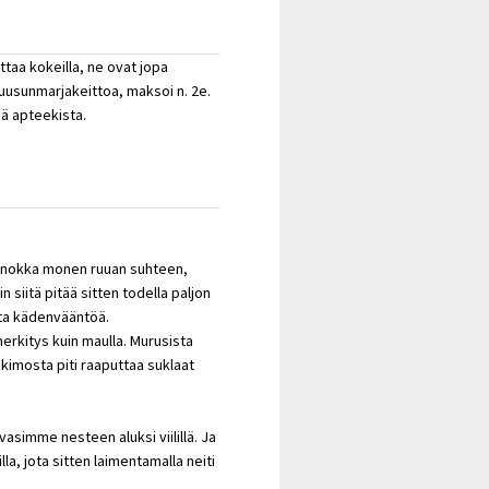
ttaa kokeilla, ne ovat jopa
uusunmarjakeittoa, maksoi n. 2e.
ä apteekista.
rppanokka monen ruuan suhteen,
n siitä pitää sitten todella paljon
ista kädenvääntöä.
erkitys kuin maulla. Murusista
kimosta piti raaputtaa suklaat
asimme nesteen aluksi viilillä. Ja
a, jota sitten laimentamalla neiti