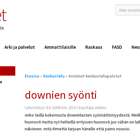
t
hakusana(t)
*
TA
Arki ja palvelut
Ammattilaisille
Raskaus
FASD
Neu
Olet
Etusivu
»
Keskustelu
»
Avoimet keskustelupalstat
täällä
ta
downien syönti
Lähettänyt 4.8.2006 klo 20:52 käyttäjä äitiliini
onko teillä kokemusta downinlasten syömättömyydestä. Meillä 
huonosti mutta nyt helteillä erityisen huonosti juo vähän on lai
näköinen. mitä ihmettä tarjoan hänelle että paino nousisi.