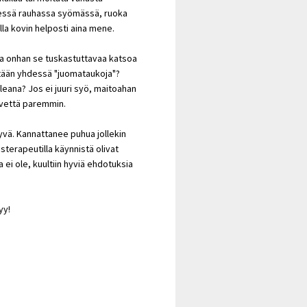
dessä rauhassa syömässä, ruoka
la kovin helposti aina mene.
utta onhan se tuskastuttavaa katsoa
detään yhdessä "juomataukoja"?
ana? Jos ei juuri syö, maitoahan
i vettä paremmin.
yvä. Kannattanee puhua jollekin
erapeutilla käynnistä olivat
a ei ole, kuultiin hyviä ehdotuksia
yy!