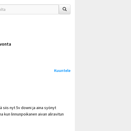
vonta
Kuuntele
siis nyt 5v downi ja aina syönyt
ha kun linnunpoikanen aivan aliravitun