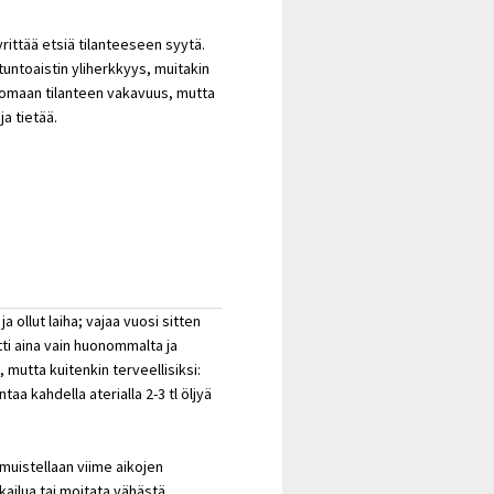
rittää etsiä tilanteeseen syytä.
 tuntoaistin yliherkkyys, muitakin
skomaan tilanteen vakavuus, mutta
ja tietää.
a ollut laiha; vajaa vuosi sitten
tti aina vain huonommalta ja
mutta kuitenkin terveellisiksi:
aa kahdella aterialla 2-3 tl öljyä
 muistellaan viime aikojen
kailua tai moitata vähästä