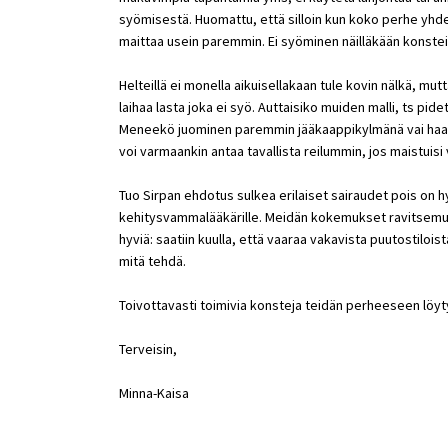
syömisestä. Huomattu, että silloin kun koko perhe yh
maittaa usein paremmin. Ei syöminen näilläkään konsteil
Helteillä ei monella aikuisellakaan tule kovin nälkä, m
laihaa lasta joka ei syö. Auttaisiko muiden malli, ts pi
Meneekö juominen paremmin jääkaappikylmänä vai haale
voi varmaankin antaa tavallista reilummin, jos maistuis
Tuo Sirpan ehdotus sulkea erilaiset sairaudet pois on h
kehitysvammalääkärille. Meidän kokemukset ravitsemust
hyviä: saatiin kuulla, että vaaraa vakavista puutostiloist
mitä tehdä.
Toivottavasti toimivia konsteja teidän perheeseen löyt
Terveisin,
Minna-Kaisa