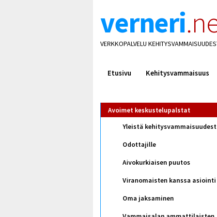
verneri
.ne
VERKKOPALVELU KEHITYSVAMMAISUUDES
Etusivu
Kehitysvammaisuus
Avoimet keskustelupalstat
Yleistä kehitysvammaisuudes
Odottajille
Aivokurkiaisen puutos
Viranomaisten kanssa asiointi
Oma jaksaminen
Vammaisalan ammattilaisten