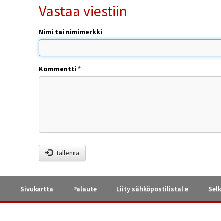
Vastaa viestiin
Nimi tai nimimerkki
Kommentti
*
Tallenna
a
Sivukartta
Palaute
Liity sähköpostilistalle
Selk