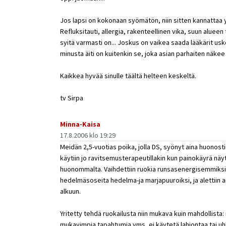
Jos lapsi on kokonaan syömätön, niin sitten kannattaa y
Refluksitauti, allergia, rakenteellinen vika, suun alueen
syitä varmasti on... Joskus on vaikea saada lääkärit u
minusta äiti on kuitenkin se, joka asian parhaiten näkee 
Kaikkea hyvää sinulle täältä helteen keskeltä.
tv Sirpa
Minna-Kaisa
17.8.2006 klo 19:29
Meidän 2,5-vuotias poika, jolla DS, syönyt aina huonosti j
käytiin jo ravitsemusterapeutillakin kun painokäyrä näy
huonommalta. Vaihdettiin ruokia runsasenergisemmiksi, 
hedelmäsoseita hedelma-ja marjapuuroiksi, ja alettiin ant
alkuun.
Yritetty tehdä ruokailusta niin mukava kuin mahdollista:
mukavimpia tapahtumia yms, ei käytetä lahjontaa tai uh