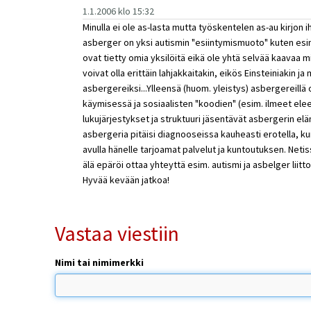
1.1.2006 klo 15:32
Minulla ei ole as-lasta mutta työskentelen as-au kirjon 
asberger on yksi autismin "esiintymismuoto" kuten es
ovat tietty omia yksilöitä eikä ole yhtä selvää kaavaa m
voivat olla erittäin lahjakkaitakin, eikös Einsteiniakin ja 
asbergereiksi...Ylleensä (huom. yleistys) asbergereill
käymisessä ja sosiaalisten "koodien" (esim. ilmeet elee
lukujärjestykset ja struktuuri jäsentävät asbergerin elä
asbergeria pitäisi diagnooseissa kauheasti erotella, k
avulla hänelle tarjoamat palvelut ja kuntoutuksen. Netis
älä epäröi ottaa yhteyttä esim. autismi ja asbelger liitto
Hyvää kevään jatkoa!
Vastaa viestiin
Nimi tai nimimerkki