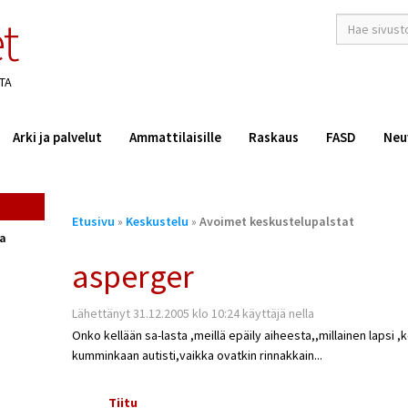
t
hakusana(t)
*
TA
Arki ja palvelut
Ammattilaisille
Raskaus
FASD
Neu
Olet
Etusivu
»
Keskustelu
»
Avoimet keskustelupalstat
täällä
ta
asperger
Lähettänyt 31.12.2005 klo 10:24 käyttäjä nella
Onko kellään sa-lasta ,meillä epäily aiheesta,,millainen lapsi ,k
kumminkaan autisti,vaikka ovatkin rinnakkain...
Tiitu