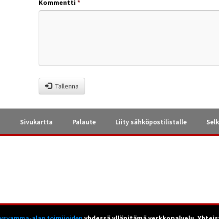
Kommentti
*
Tallenna
a
Sivukartta
Palaute
Liity sähköpostilistalle
Selk
tysvamma-alan toimijoiden
yhdessä ylläpitämä verkkopalvelu. Yhteis