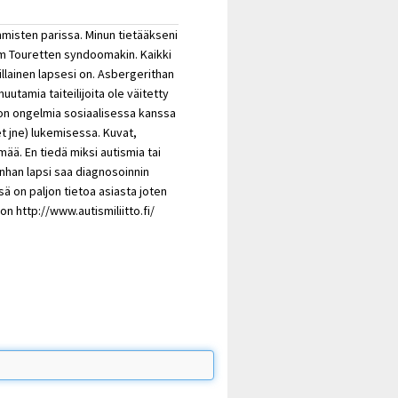
ihmisten parissa. Minun tietääkseni
im Touretten syndoomakin. Kaikki
illainen lapsesi on. Asbergerithan
muutamia taiteilijoita ole väitetty
ä on ongelmia sosiaalisessa kanssa
t jne) lukemisessa. Kuvat,
mää. En tiedä miksi autismia tai
unhan lapsi saa diagnosoinnin
sä on paljon tietoa asiasta joten
on http://www.autismiliitto.fi/