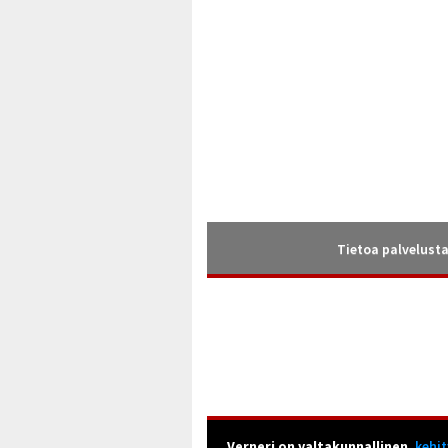
Tietoa palvelust
Verneri on valtakunnallinen,
kehi