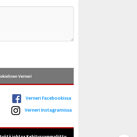
okielinen Verneri
Verneri Facebookissa
Verneri Instagramissa
työtä johtaa Kehitysvammaliitto.