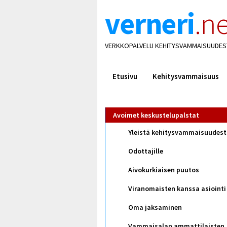
verneri
.ne
VERKKOPALVELU KEHITYSVAMMAISUUDES
Etusivu
Kehitysvammaisuus
Avoimet keskustelupalstat
Yleistä kehitysvammaisuudes
Odottajille
Aivokurkiaisen puutos
Viranomaisten kanssa asiointi
Oma jaksaminen
Vammaisalan ammattilaisten