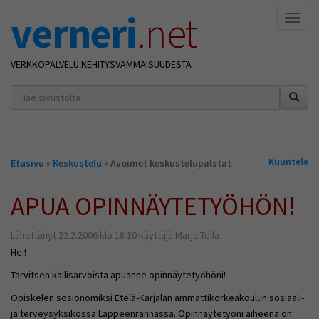
verneri
.net
Naviga
VERKKOPALVELU KEHITYSVAMMAISUUDESTA
hakusana(t)
*
Olet
Kuuntele
Etusivu
»
Keskustelu
»
Avoimet keskustelupalstat
täällä
APUA OPINNÄYTETYÖHÖN!
Lähettänyt 22.2.2006 klo 18:10 käyttäjä Marja Tella
Hei!
Tarvitsen kallisarvoista apuanne opinnäytetyöhöni!
Opiskelen sosionomiksi Etelä-Karjalan ammattikorkeakoulun sosiaali-
ja terveysyksikössä Lappeenrannassa. Opinnäytetyöni aiheena on