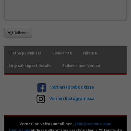
Tallenna
Tietoa palvelusta
Sivukartta
Palaute
Liity sähköpostilistalle
Selkokielinen Verneri
Verneri Facebookissa
Verneri Instagramissa
Verneri on valtakunnallinen,
kehitysvamma-alan
toimijoiden
yhdessä ylläpitämä verkkopalvelu. Yhteistyötä