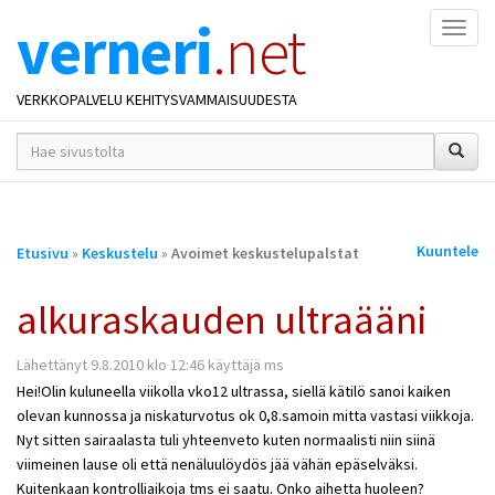
verneri
.net
Naviga
VERKKOPALVELU KEHITYSVAMMAISUUDESTA
hakusana(t)
*
Olet
Kuuntele
Etusivu
»
Keskustelu
»
Avoimet keskustelupalstat
täällä
alkuraskauden ultraääni
Lähettänyt 9.8.2010 klo 12:46 käyttäjä ms
Hei!Olin kuluneella viikolla vko12 ultrassa, siellä kätilö sanoi kaiken
olevan kunnossa ja niskaturvotus ok 0,8.samoin mitta vastasi viikkoja.
Nyt sitten sairaalasta tuli yhteenveto kuten normaalisti niin siinä
viimeinen lause oli että nenäluulöydös jää vähän epäselväksi.
Kuitenkaan kontrolliaikoja tms ei saatu. Onko aihetta huoleen?