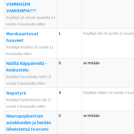
VAMMAISEN
VANHEMPIA???
Käyttäjä yh-isä pk-seudulta 14
vuotta 4 kuukautta sitten
Murskaantuvat
1
Käyttäjä
äiti
16 vuotta 11 kuukau
haaveet
Käyttäjä kristiina 16 vuotta 11
kuukautta sitten
Näilllä Näppäimillä -
0
ei mitään
keskustelu
Käyttäjä Eeva/Ketju-lehti 13
vuotta 4 kuukautta sitten
Napatyrä
4
Käyttäjä
mikkis
14 vuotta 3 kuuk
Käyttäjä Epätietoinen äiti 17
vuotta 4 kuukautta sitten
Neuropsykiatrian
0
ei mitään
asiakkaiden ja heidän
läheistensä foorumi