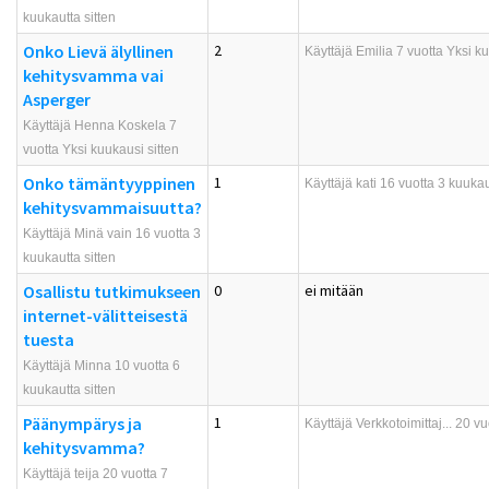
kuukautta sitten
Onko Lievä älyllinen
2
Käyttäjä
Emilia
7 vuotta Yksi ku
kehitysvamma vai
Asperger
Käyttäjä Henna Koskela 7
vuotta Yksi kuukausi sitten
Onko tämäntyyppinen
1
Käyttäjä
kati
16 vuotta 3 kuukaut
kehitysvammaisuutta?
Käyttäjä Minä vain 16 vuotta 3
kuukautta sitten
Osallistu tutkimukseen
0
ei mitään
internet-välitteisestä
tuesta
Käyttäjä
Minna
10 vuotta 6
kuukautta sitten
Päänympärys ja
1
Käyttäjä
Verkkotoimittaj...
20 vuo
kehitysvamma?
Käyttäjä teija 20 vuotta 7