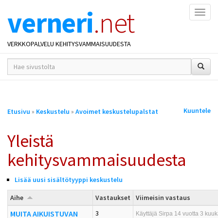
verneri
.net
Naviga
VERKKOPALVELU KEHITYSVAMMAISUUDESTA
hakusana(t)
*
Olet
Kuuntele
Etusivu
»
Keskustelu
»
Avoimet keskustelupalstat
täällä
Yleistä
kehitysvammaisuudesta
Lisää uusi sisältötyyppi keskustelu
Aihe
Vastaukset
Viimeisin vastaus
MUITA AIKUISTUVAN
3
Käyttäjä
Sirpa
14 vuotta 3 kuuka