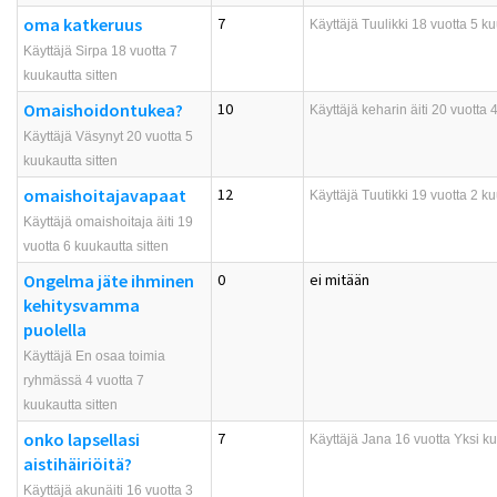
oma katkeruus
7
Käyttäjä
Tuulikki
18 vuotta 5 ku
Käyttäjä Sirpa 18 vuotta 7
kuukautta sitten
Omaishoidontukea?
10
Käyttäjä
keharin äiti
20 vuotta 4
Käyttäjä Väsynyt 20 vuotta 5
kuukautta sitten
omaishoitajavapaat
12
Käyttäjä
Tuutikki
19 vuotta 2 ku
Käyttäjä omaishoitaja äiti 19
vuotta 6 kuukautta sitten
Ongelma jäte ihminen
0
ei mitään
kehitysvamma
puolella
Käyttäjä En osaa toimia
ryhmässä 4 vuotta 7
kuukautta sitten
onko lapsellasi
7
Käyttäjä
Jana
16 vuotta Yksi ku
aistihäiriöitä?
Käyttäjä akunäiti 16 vuotta 3