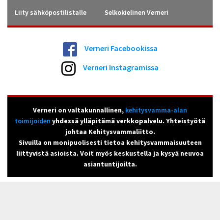
Liity sähköpostilistalle
Selkokielinen Verneri
Verneri Facebookissa
Verneri Instagramissa
Verneri on valtakunnallinen,
kehitysvamma-alan
toimijoiden
yhdessä ylläpitämä verkkopalvelu. Yhteistyötä
johtaa Kehitysvammaliitto.
Sivuilla on monipuolisesti tietoa kehitysvammaisuuteen
liittyvistä asioista. Voit myös keskustella ja kysyä neuvoa
asiantuntijoilta.