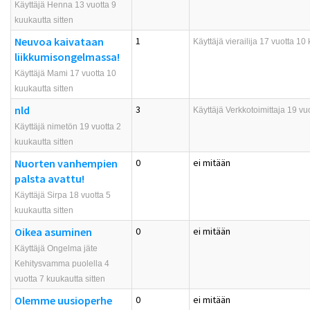
Käyttäjä Henna 13 vuotta 9
kuukautta sitten
Neuvoa kaivataan
1
Käyttäjä
vierailija
17 vuotta 10 
liikkumisongelmassa!
Käyttäjä Mami 17 vuotta 10
kuukautta sitten
nld
3
Käyttäjä
Verkkotoimittaja
19 vuo
Käyttäjä nimetön 19 vuotta 2
kuukautta sitten
Nuorten vanhempien
0
ei mitään
palsta avattu!
Käyttäjä Sirpa 18 vuotta 5
kuukautta sitten
Oikea asuminen
0
ei mitään
Käyttäjä Ongelma jäte
Kehitysvamma puolella 4
vuotta 7 kuukautta sitten
Olemme uusioperhe
0
ei mitään