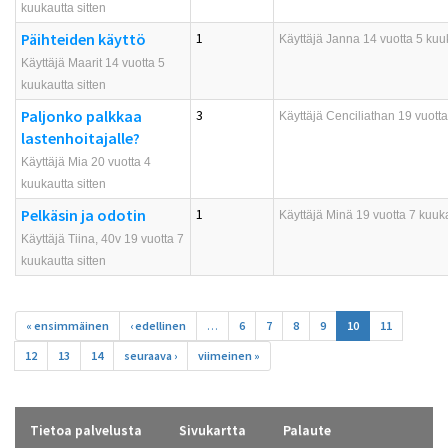
kuukautta sitten
Päihteiden käyttö
1
Käyttäjä
Janna
14 vuotta 5 kuuk
Käyttäjä Maarit 14 vuotta 5
kuukautta sitten
Paljonko palkkaa
3
Käyttäjä
Cenciliathan
19 vuotta
lastenhoitajalle?
Käyttäjä Mia 20 vuotta 4
kuukautta sitten
Pelkäsin ja odotin
1
Käyttäjä
Minä
19 vuotta 7 kuuka
Käyttäjä Tiina, 40v 19 vuotta 7
kuukautta sitten
Sivut
« ensimmäinen
‹ edellinen
…
6
7
8
9
10
11
12
13
14
seuraava ›
viimeinen »
Tietoa palvelusta
Sivukartta
Palaute