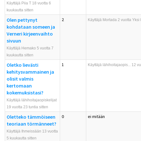
Käyttäjä Piia T 18 vuotta 6
kuukautta sitten
Olen pettynyt
2
Käyttäjä
Mortada
2 vuotta Yksi 
kohdataan someen ja
Verneri kirjeenvaihto
sivuun
Käyttäjä Hemako 5 vuotta 7
kuukautta sitten
Oletko lievästi
1
Käyttäjä
lähihoitajaopis...
12 vuo
kehitysvammainen ja
olisit valmis
kertomaan
kokemuksistasi?
Käyttäjä lähihoitajaopiskelijat
19 vuotta 23 tuntia sitten
Oletteko tämmöiseen
0
ei mitään
teoriaan törmänneet?
Käyttäjä Ihmeissään 13 vuotta
5 kuukautta sitten