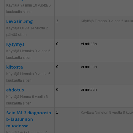
Käyttäjä Yasmin 10 vuotta 6
kuukautta sitten
Levozin 5mg
2
Käyttäjä
Timppa
9 vuotta 5 kuuka
Käyttäjä Olivia 14 vuotta 2
päivää sitten
Kysymys
0
ei mitään
Käyttäjä Hemako 9 vuotta 6
kuukautta sitten
kiitosta
0
ei mitään
Käyttäjä Hemako 9 vuotta 6
kuukautta sitten
ehdotus
0
ei mitään
Käyttäjä Henna 9 vuotta 6
kuukautta sitten
Sain f81.3 diagnoosin
1
Käyttäjä
Nimetön
9 vuotta 8 kuuk
b-lausunnon
muodossa
Käyttäjä Asia kiinnostaa 9