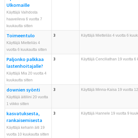
Ulkomaille
Käyttäjä Vaihdosta
haaveileva 6 vuotta 7
kuukautta sitten
Toimeentulo
3
Käyttäjä
Mietteliäs
4 vuotta 6 kuuka
Käyttäjä Mietteliäs 4
vuotta 6 kuukautta sitten
Paljonko palkkaa
3
Käyttäjä
Cenciliathan
19 vuotta 6 
lastenhoitajalle?
Käyttäjä Mia 20 vuotta 4
kuukautta sitten
downien syönti
3
Käyttäjä
Minna-Kaisa
19 vuotta 12
Käyttäjä äitiliini 20 vuotta
1 viikko sitten
kasvatuksesta,
3
Käyttäjä
Hannele
19 vuotta 9 kuuk
rankaisemisesta
Käyttäjä keharin äiti 19
vuotta 10 kuukautta sitten