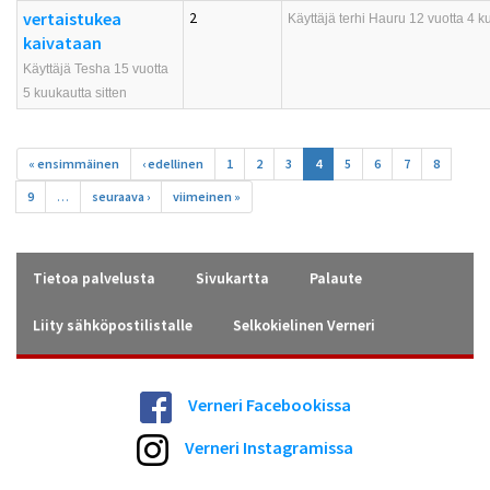
vertaistukea
2
Käyttäjä
terhi Hauru
12 vuotta 4 ku
kaivataan
Käyttäjä Tesha 15 vuotta
5 kuukautta sitten
Sivut
« ensimmäinen
‹ edellinen
1
2
3
4
5
6
7
8
9
…
seuraava ›
viimeinen »
Tietoa palvelusta
Sivukartta
Palaute
Liity sähköpostilistalle
Selkokielinen Verneri
Verneri Facebookissa
Verneri Instagramissa