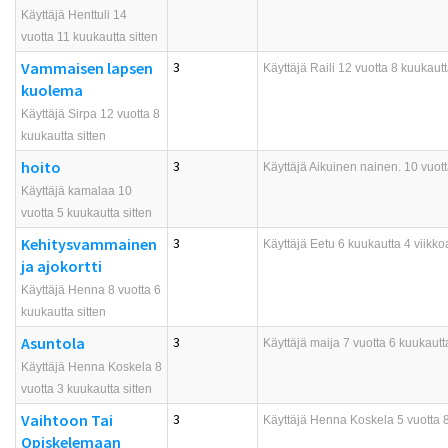
Käyttäjä Henttuli 14
vuotta 11 kuukautta sitten
Vammaisen lapsen
3
Käyttäjä
Raili
12 vuotta 8 kuukautt
kuolema
Käyttäjä Sirpa 12 vuotta 8
kuukautta sitten
hoito
3
Käyttäjä
Aikuinen nainen.
10 vuott
Käyttäjä kamalaa 10
vuotta 5 kuukautta sitten
Kehitysvammainen
3
Käyttäjä
Eetu
6 kuukautta 4 viikkoa
ja ajokortti
Käyttäjä Henna 8 vuotta 6
kuukautta sitten
Asuntola
3
Käyttäjä
maija
7 vuotta 6 kuukautta
Käyttäjä Henna Koskela 8
vuotta 3 kuukautta sitten
Vaihtoon Tai
3
Käyttäjä
Henna Koskela
5 vuotta 8
Opiskelemaan