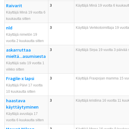
Raivarit
3
Käyttäjä
Minä
19 vuotta 6 kuukautt
Käyttäjä Minä 19 vuotta 6
kuukautta sitten
nld
3
Käyttäjä
Verkkotoimittaja
19 vuotta
Käyttäjä nimetön 19
vuotta 2 kuukautta sitten
askarruttaa
3
Käyttäjä
Sirpa
19 vuotta 3 päivää s
mieltä...asumisesta
Käyttäjä satu 19 vuotta 1
viikko sitten
Fragile-x lapsi
3
Käyttäjä
Fraxpojan mamma
15 vuo
Käyttäjä Päivi 17 vuotta
10 kuukautta sitten
haastava
3
Käyttäjä
kristiina
16 vuotta 11 kuuk
käyttäytyminen
Käyttäjä avustaja 17
vuotta 6 kuukautta sitten
3