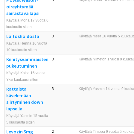
Mowat Wilson -
Käyttäjä
Mona
16 vuotta 9 kuukaut
oireyhtymää
sairastava lapsi
Käyttäjä Mona 17 vuotta 6
kuukautta sitten
Laitoshoidosta
3
Käyttäjä
meer
16 vuotta 5 kuukautt
Käyttäjä Henna 16 vuotta
10 kuukautta sitten
Kehitysvammaisten
3
Käyttäjä
Nimetön
1 vuosi 9 kuukaut
pukeutuminen
Käyttäjä Kaisa 16 vuotta
Yksi kuukausi sitten
Rattaista
3
Käyttäjä
Yasmin
14 vuotta 9 kuukau
kävelemään
siirtyminen down
lapsella
Käyttäjä Yasmin 15 vuotta
5 kuukautta sitten
Levozin 5mg
2
Käyttäjä
Timppa
9 vuotta 5 kuukaut