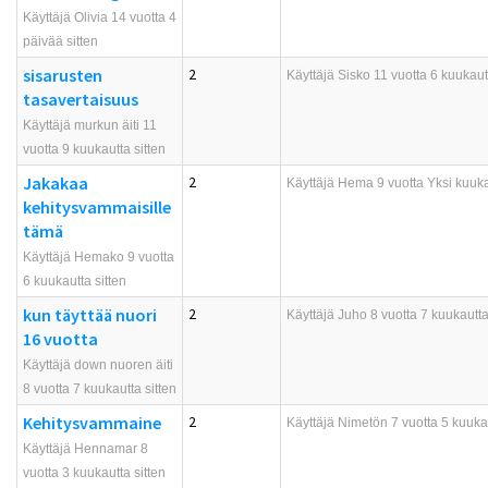
Käyttäjä Olivia 14 vuotta 4
päivää sitten
sisarusten
2
Käyttäjä
Sisko
11 vuotta 6 kuukautt
tasavertaisuus
Käyttäjä murkun äiti 11
vuotta 9 kuukautta sitten
Jakakaa
2
Käyttäjä
Hema
9 vuotta Yksi kuuka
kehitysvammaisille
tämä
Käyttäjä Hemako 9 vuotta
6 kuukautta sitten
kun täyttää nuori
2
Käyttäjä
Juho
8 vuotta 7 kuukautta
16 vuotta
Käyttäjä down nuoren äiti
8 vuotta 7 kuukautta sitten
Kehitysvammaine
2
Käyttäjä
Nimetön
7 vuotta 5 kuukau
Käyttäjä Hennamar 8
vuotta 3 kuukautta sitten