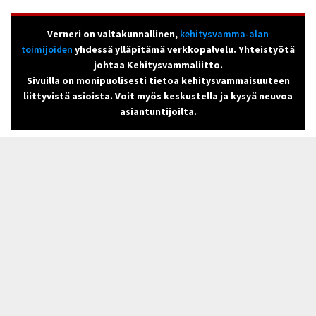
Verneri on valtakunnallinen,
kehitysvamma-alan
toimijoiden
yhdessä ylläpitämä verkkopalvelu. Yhteistyötä
johtaa Kehitysvammaliitto.
Sivuilla on monipuolisesti tietoa kehitysvammaisuuteen
liittyvistä asioista. Voit myös keskustella ja kysyä neuvoa
asiantuntijoilta.