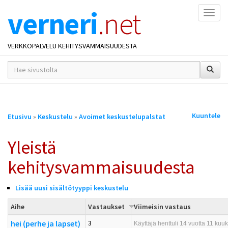
verneri
.net
Naviga
VERKKOPALVELU KEHITYSVAMMAISUUDESTA
hakusana(t)
*
Olet
Kuuntele
Etusivu
»
Keskustelu
»
Avoimet keskustelupalstat
täällä
Yleistä
kehitysvammaisuudesta
Lisää uusi sisältötyyppi keskustelu
Aihe
Vastaukset
Viimeisin vastaus
hei (perhe ja lapset)
3
Käyttäjä
henttuli
14 vuotta 11 kuuka