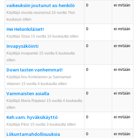
vaikeuksiin joutunut as-henkilö
0
ei mitään
Käyttäjä sivusta seurannut 16 vuotta Yksi
kuukausi sitten
Hei Helsinkiläiset!
0
ei mitään
Käyttäjä Sirpa 15 vuotta 10 kuukautta sitten
Invapysäköinti
0
ei mitään
Käyttäjä invaparkki 15 vuotta 6 kuukautta
sitten
Down lasten vanhemmat!
0
ei mitään
Käyttäjä Anu Kortelainen ja Sannamari
Vatanen 15 vuotta 4 kuukautta sitten
Vammaisten asialla
0
ei mitään
Käyttäjä Maria Rajakari 15 vuotta 4 kuukautta
sitten
Keh.vam. hyväksikäyttö
0
ei mitään
Käyttäjä Päivi 15 vuotta 3 kuukautta sitten
Liikuntamahdollisuuksia
0
ei mitään