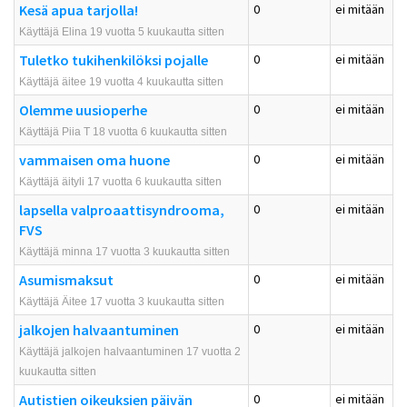
Kesä apua tarjolla!
0
ei mitään
Käyttäjä Elina 19 vuotta 5 kuukautta sitten
Tuletko tukihenkilöksi pojalle
0
ei mitään
Käyttäjä äitee 19 vuotta 4 kuukautta sitten
Olemme uusioperhe
0
ei mitään
Käyttäjä Piia T 18 vuotta 6 kuukautta sitten
vammaisen oma huone
0
ei mitään
Käyttäjä äityli 17 vuotta 6 kuukautta sitten
lapsella valproaattisyndrooma,
0
ei mitään
FVS
Käyttäjä minna 17 vuotta 3 kuukautta sitten
Asumismaksut
0
ei mitään
Käyttäjä Äitee 17 vuotta 3 kuukautta sitten
jalkojen halvaantuminen
0
ei mitään
Käyttäjä jalkojen halvaantuminen 17 vuotta 2
kuukautta sitten
Autistien oikeuksien päivän
0
ei mitään