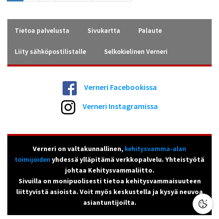
Tietoa palvelusta
Sivukartta
Palaute
Liity sähköpostilistalle
Selkokielinen Verneri
Verneri Facebookissa
Verneri Instagramissa
Verneri on valtakunnallinen,
kehitysvamma-alan
toimijoiden
yhdessä ylläpitämä verkkopalvelu. Yhteistyötä
johtaa Kehitysvammaliitto.
Sivuilla on monipuolisesti tietoa kehitysvammaisuuteen
liittyvistä asioista. Voit myös keskustella ja kysyä neuvoa
asiantuntijoilta.