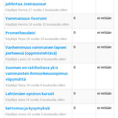
juhlintaa Joensuussa!
Käyttäjä Henna 17 vuotta 2 kuukautta sitten
Vammaisuus-foorumi
0
ei mitään
Käyttäjä Henna 16 vuotta 10 kuukautta sitten
Prometheusleiri
0
ei mitään
Käyttäjä Sirpa 16 vuotta 10 kuukautta sitten
Vanhemmuus vammaisen lapsen
0
ei mitään
perheessä (oppimistehtävä)
Käyttäjä Laura 16 vuotta 6 kuukautta sitten
Suomen on ratifioitava yk:n
0
ei mitään
vammaisten ihmisoikeussopimus
viipymättä
Käyttäjä Sirpa 16 vuotta 6 kuukautta sitten
Lehtimäen opiston kurssit
0
ei mitään
Käyttäjä sirpa 16 vuotta 5 kuukautta sitten
kertomus ja kysymyksiä
0
ei mitään
Käyttäjä noora 16 vuotta 5 kuukautta sitten