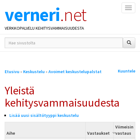
verneri
.net
Naviga
VERKKOPALVELU KEHITYSVAMMAISUUDESTA
hakusana(t)
*
Olet
Kuuntele
Etusivu
»
Keskustelu
»
Avoimet keskustelupalstat
täällä
Yleistä
kehitysvammaisuudesta
Lisää uusi sisältötyyppi keskustelu
Viimeisin
Aihe
Vastaukset
vastaus