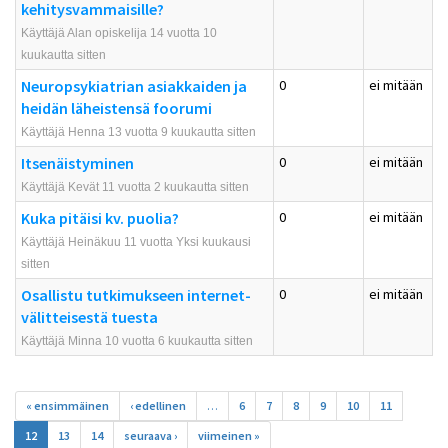
kehitysvammaisille?
Käyttäjä Alan opiskelija 14 vuotta 10
kuukautta sitten
Neuropsykiatrian asiakkaiden ja
0
ei mitään
heidän läheistensä foorumi
Käyttäjä Henna 13 vuotta 9 kuukautta sitten
Itsenäistyminen
0
ei mitään
Käyttäjä Kevät 11 vuotta 2 kuukautta sitten
Kuka pitäisi kv. puolia?
0
ei mitään
Käyttäjä Heinäkuu 11 vuotta Yksi kuukausi
sitten
Osallistu tutkimukseen internet-
0
ei mitään
välitteisestä tuesta
Käyttäjä
Minna
10 vuotta 6 kuukautta sitten
Sivut
« ensimmäinen
‹ edellinen
…
6
7
8
9
10
11
12
13
14
seuraava ›
viimeinen »