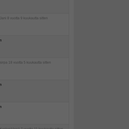
Jani
8 vuotta 9 kuukautta sitten
n
sirpa
18 vuotta 5 kuukautta sitten
n
n
Kystapäässä
7 vuotta 11 kuukautta sitten