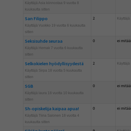
Käyttäjä Asia kiinnostaa 9 vuotta 8
kuukautta sitten
San Filippo
2
Käyttäjä
Käyttäjä Vuokko 19 vuotta 6 kuukautta
sitten
Seksisuhde seuraa
0
ei mitää
Käyttäjä Hemak 7 vuotta 6 kuukautta
sitten
Selkokielen hyödyllisyydestä
2
Käyttäjä
Käyttäjä Sirpa 18 vuotta 5 kuukautta
sitten
SGB
0
ei mitää
Käyttäjä laura 18 vuotta 10 kuukautta
sitten
Sh-opiskelija kaipaa apua!
0
ei mitää
Käyttäjä Tiina Salonen 18 vuotta 4
kuukautta sitten
Sikiön kysta päässä
9
Käyttäjä