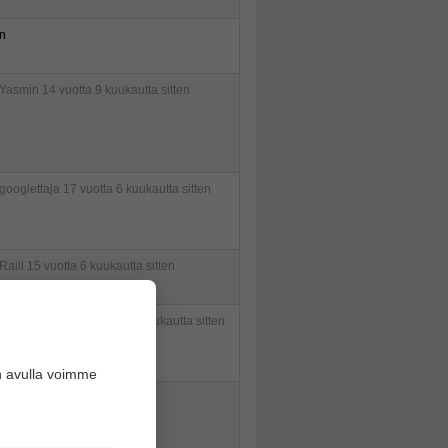
n
Yasmin
14 vuotta 9 kuukautta sitten
googlettaja
17 vuotta 6 kuukautta sitten
Raili
15 vuotta 6 kuukautta sitten
Kalle Kekkonen
1 vuosi 6 kuukautta sitten
n avulla voimme
n