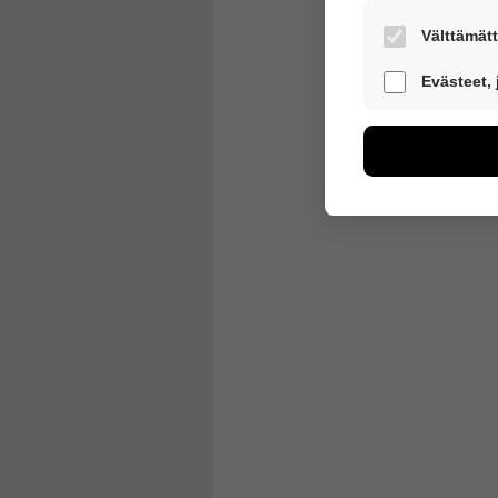
Välttämätt
Nämä evästeet 
Evästeet,
Näiden eväste
voimme kehitt
esimerkiksi käv
kuitenkaan kerä
Voit valita, h