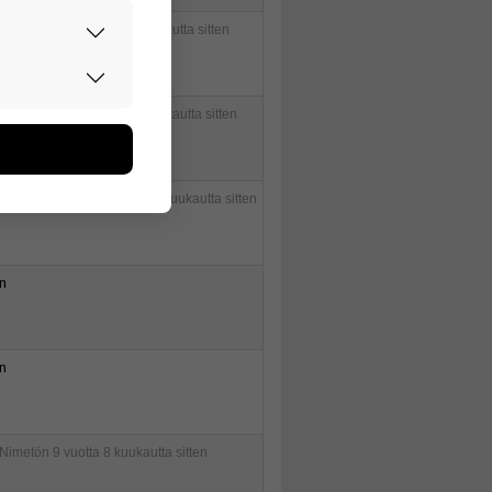
Mw2Laustio
7 vuotta 7 kuukautta sitten
rvallisesti.
valtava maha
6 vuotta 3 kuukautta sitten
don avulla
oa kerätään
utaan. Emme
een käyttäjään.
"Erityisäippä" ...
18 vuotta 7 kuukautta sitten
n
n
Nimetön
9 vuotta 8 kuukautta sitten