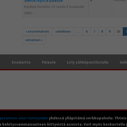
Käyttäjä Nimetön 20 vuotta 4 kuukautta
sitten
Sivut
« ensimmäinen
‹ edellinen
…
6
7
8
9
10
viimeinen »
a
Sivukartta
Palaute
Liity sähköpostilistalle
Selk
tysvamma-alan toimijoiden
yhdessä ylläpitämä verkkopalvelu. Yhteis
a kehitysvammaisuuteen liittyvistä asioista. Voit myös keskustella 