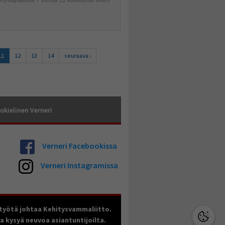
11
12
13
14
seuraava ›
okielinen Verneri
Verneri Facebookissa
Verneri Instagramissa
työtä johtaa Kehitysvammaliitto.
ja kysyä neuvoa asiantuntijoilta.