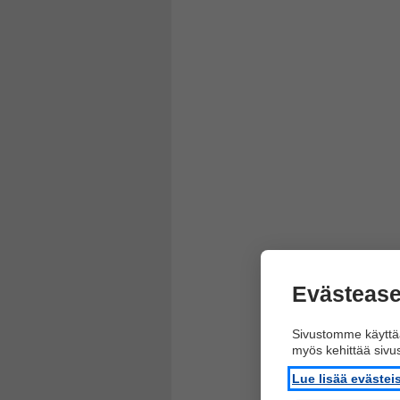
Evästease
Sivustomme käyttää
myös kehittää siv
Lue lisää eväste