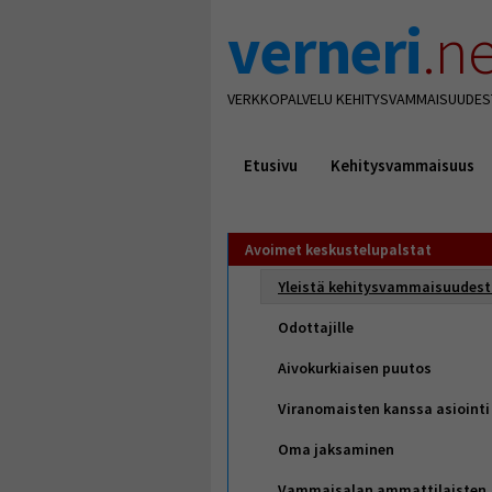
verneri
.ne
VERKKOPALVELU KEHITYSVAMMAISUUDES
Etusivu
Kehitysvammaisuus
Avoimet keskustelupalstat
Yleistä kehitysvammaisuudes
Odottajille
Aivokurkiaisen puutos
Viranomaisten kanssa asiointi
Oma jaksaminen
Vammaisalan ammattilaisten