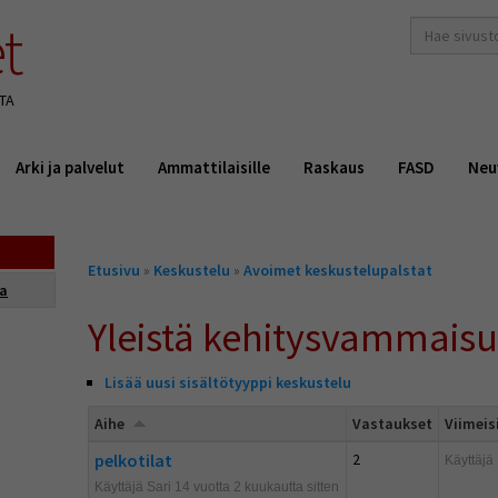
t
hakusana(t)
*
TA
Arki ja palvelut
Ammattilaisille
Raskaus
FASD
Neu
Olet
Etusivu
»
Keskustelu
»
Avoimet keskustelupalstat
täällä
ta
Yleistä kehitysvammais
Lisää uusi sisältötyyppi keskustelu
Aihe
Vastaukset
Viimeis
pelkotilat
2
Käyttäjä
Käyttäjä Sari 14 vuotta 2 kuukautta sitten