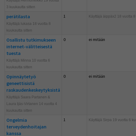
Käyttäjä Hermoheikko 19 vuotta
3 kuukautta sitten
perätilasta
1
Käyttäjä
äippäx2
18 vuotta 8 
Käyttäjä lukasa 18 vuotta 8
kuukautta sitten
Osallistu tutkimukseen
0
ei mitään
internet-välitteisestä
tuesta
Käyttäjä
Minna
10 vuotta 6
kuukautta sitten
Opinnäytetyö
0
ei mitään
geneettisistä
raskaudenkeskeytyksistä
Käyttäjä Saara Partanen &
Laura Ijäs-Virtanen 14 vuotta 4
kuukautta sitten
Ongelmia
1
Käyttäjä
Sirpa
19 vuotta 6 ku
terveydenhoitajan
kanssa