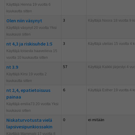
Käyttäjä Henna 19 vuotta 6
kuukautta sitten
Olen niin väsynyt
3
Käyttäjä
Noora
18 vuotta 9 k
Käyttäjä väsynyt 20 vuotta Yksi
kuukausi sitten
nt 4,3 ja riskisuhde 1:5
3
Käyttäjä
utelias
15 vuotta 4 k
Käyttäjä toisesta haaveileva 15
vuotta 10 kuukautta sitten
nt 3.9
57
Käyttäjä
Kaikki järjestyi
4 vuo
Käyttäjä Kirsi 19 vuotta 2
kuukautta sitten
nt 2,4, epatietoisuus
6
Käyttäjä
Esther
19 vuotta 4 k
painaa
Käyttäjä emilia73 20 vuotta Yksi
kuukausi sitten
Niskaturvotusta vielä
0
ei mitään
lapsivesipunkiossakin
Käyttäjä Mammalii 17 vuotta 8