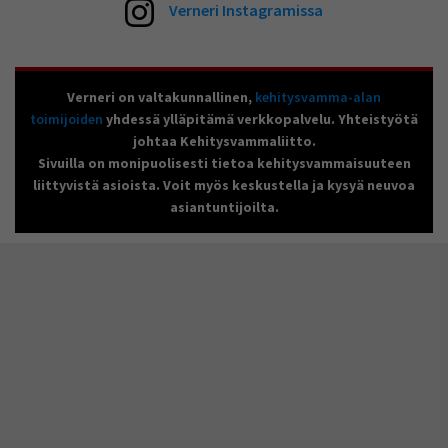
Verneri Instagramissa
Verneri on valtakunnallinen,
kehitysvamma-alan
toimijoiden
yhdessä ylläpitämä verkkopalvelu. Yhteistyötä
johtaa Kehitysvammaliitto.
Sivuilla on monipuolisesti tietoa kehitysvammaisuuteen
liittyvistä asioista. Voit myös keskustella ja kysyä neuvoa
asiantuntijoilta.