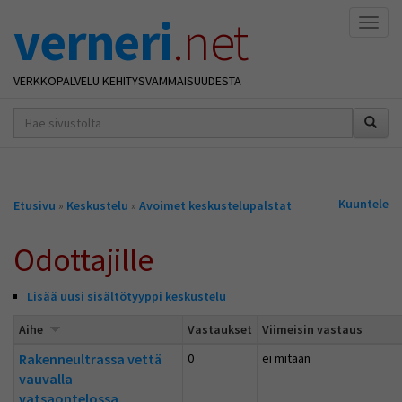
verneri
.net
Naviga
VERKKOPALVELU KEHITYSVAMMAISUUDESTA
hakusana(t)
*
Olet
Kuuntele
Etusivu
»
Keskustelu
»
Avoimet keskustelupalstat
täällä
Odottajille
Lisää uusi sisältötyyppi keskustelu
Aihe
Vastaukset
Viimeisin vastaus
Rakenneultrassa vettä
0
ei mitään
vauvalla
vatsaontelossa.