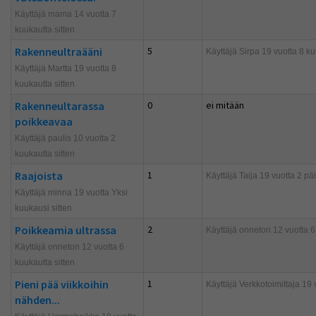
Käyttäjä mama 14 vuotta 7
kuukautta sitten
Rakenneultraääni
5
Käyttäjä
Sirpa
19 vuotta 8 ku
Käyttäjä Martta 19 vuotta 8
kuukautta sitten
Rakenneultarassa
0
ei mitään
poikkeavaa
Käyttäjä paulis 10 vuotta 2
kuukautta sitten
Raajoista
1
Käyttäjä
Taija
19 vuotta 2 päi
Käyttäjä minna 19 vuotta Yksi
kuukausi sitten
Poikkeamia ultrassa
2
Käyttäjä
onneton
12 vuotta 6
Käyttäjä onneton 12 vuotta 6
kuukautta sitten
Pieni pää viikkoihin
1
Käyttäjä
Verkkotoimittaja
19 v
nähden...