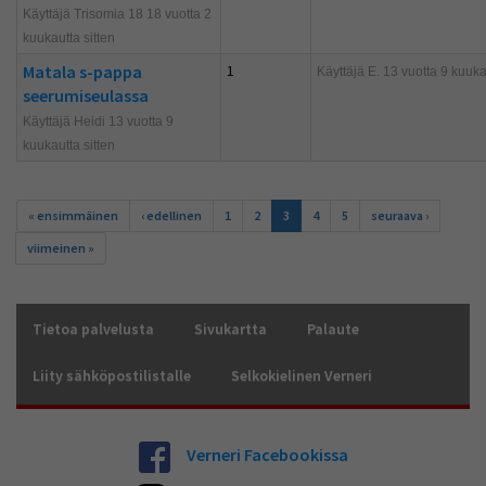
Käyttäjä Trisomia 18 18 vuotta 2
kuukautta sitten
Matala s-pappa
1
Käyttäjä
E.
13 vuotta 9 kuukau
seerumiseulassa
Käyttäjä Heidi 13 vuotta 9
kuukautta sitten
Sivut
« ensimmäinen
‹ edellinen
1
2
3
4
5
seuraava ›
viimeinen »
Tietoa palvelusta
Sivukartta
Palaute
Liity sähköpostilistalle
Selkokielinen Verneri
Verneri Facebookissa