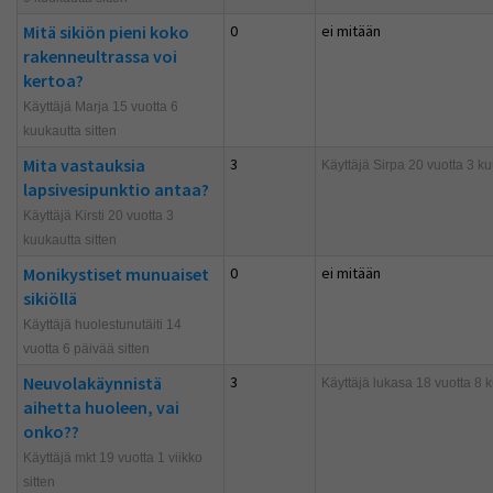
Mitä sikiön pieni koko
0
ei mitään
rakenneultrassa voi
kertoa?
Käyttäjä Marja 15 vuotta 6
kuukautta sitten
Mita vastauksia
3
Käyttäjä
Sirpa
20 vuotta 3 ku
lapsivesipunktio antaa?
Käyttäjä Kirsti 20 vuotta 3
kuukautta sitten
Monikystiset munuaiset
0
ei mitään
sikiöllä
Käyttäjä huolestunutäiti 14
vuotta 6 päivää sitten
Neuvolakäynnistä
3
Käyttäjä
lukasa
18 vuotta 8 k
aihetta huoleen, vai
onko??
Käyttäjä mkt 19 vuotta 1 viikko
sitten