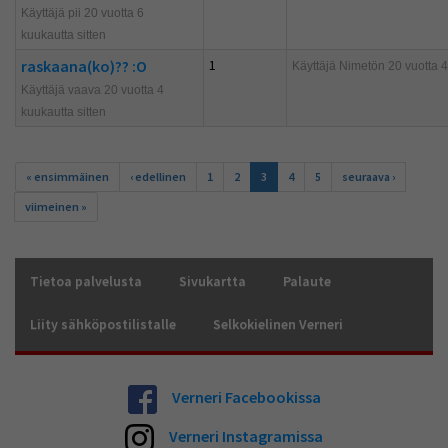
Käyttäjä pii 20 vuotta 6
kuukautta sitten
raskaana(ko)?? :O
1
Käyttäjä
Nimetön
20 vuotta 4
Käyttäjä vaava 20 vuotta 4
kuukautta sitten
Sivut
« ensimmäinen
‹ edellinen
1
2
3
4
5
seuraava ›
viimeinen »
Tietoa palvelusta
Sivukartta
Palaute
Liity sähköpostilistalle
Selkokielinen Verneri
Verneri Facebookissa
Verneri Instagramissa