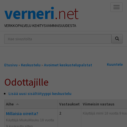
verneri
.net
Naviga
VERKKOPALVELU KEHITYSVAMMAISUUDESTA
hakusana(t)
*
Olet
Kuuntele
Etusivu
»
Keskustelu
»
Avoimet keskustelupalstat
täällä
Odottajille
Lisää uusi sisältötyyppi keskustelu
Aihe
Vastaukset
Viimeisin vastaus
Millaisia oireita?
2
Käyttäjä
mimi
18 vuotta 9 kuu
Käyttäjä MiukuMauku 18 vuotta
9 kuukautta sitten