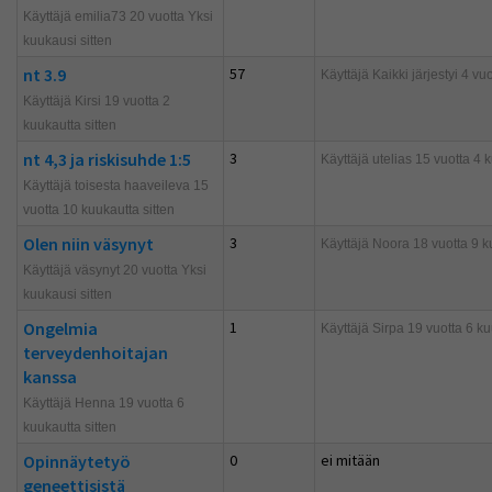
Käyttäjä emilia73 20 vuotta Yksi
kuukausi sitten
nt 3.9
57
Käyttäjä
Kaikki järjestyi
4 vuo
Käyttäjä Kirsi 19 vuotta 2
kuukautta sitten
nt 4,3 ja riskisuhde 1:5
3
Käyttäjä
utelias
15 vuotta 4 k
Käyttäjä toisesta haaveileva 15
vuotta 10 kuukautta sitten
Olen niin väsynyt
3
Käyttäjä
Noora
18 vuotta 9 k
Käyttäjä väsynyt 20 vuotta Yksi
kuukausi sitten
Ongelmia
1
Käyttäjä
Sirpa
19 vuotta 6 ku
terveydenhoitajan
kanssa
Käyttäjä Henna 19 vuotta 6
kuukautta sitten
Opinnäytetyö
0
ei mitään
geneettisistä