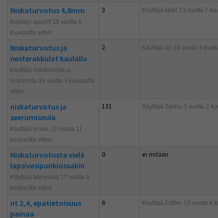
Niskaturvotus 4,8mm
3
Käyttäjä
kk84
13 vuotta 7 kuu
Käyttäjä apua!!! 15 vuotta 5
kuukautta sitten
Niskaturvotus ja
2
Käyttäjä
ap
18 vuotta 4 kuuka
nesterakkulat kaulalla
Käyttäjä Odottamista ja
toivomista 19 vuotta 3 kuukautta
sitten
niskaturvotus ja
131
Käyttäjä
Sasha
3 vuotta 2 ku
seerumiseula
Käyttäjä krisse 19 vuotta 11
kuukautta sitten
Niskaturvotusta vielä
0
ei mitään
lapsivesipunkiossakin
Käyttäjä Mammalii 17 vuotta 8
kuukautta sitten
nt 2,4, epatietoisuus
6
Käyttäjä
Esther
19 vuotta 4 k
painaa