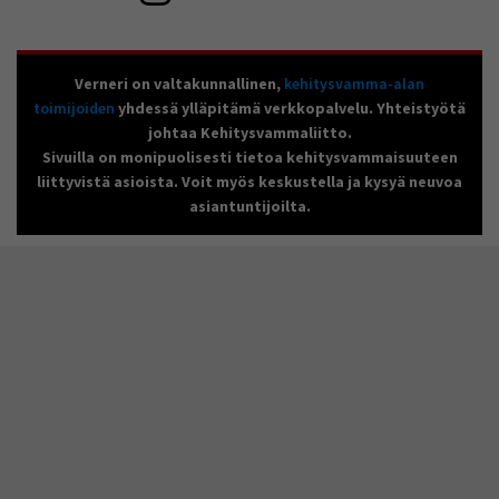
Verneri on valtakunnallinen,
kehitysvamma-alan
toimijoiden
yhdessä ylläpitämä verkkopalvelu. Yhteistyötä
johtaa Kehitysvammaliitto.
Sivuilla on monipuolisesti tietoa kehitysvammaisuuteen
liittyvistä asioista. Voit myös keskustella ja kysyä neuvoa
asiantuntijoilta.